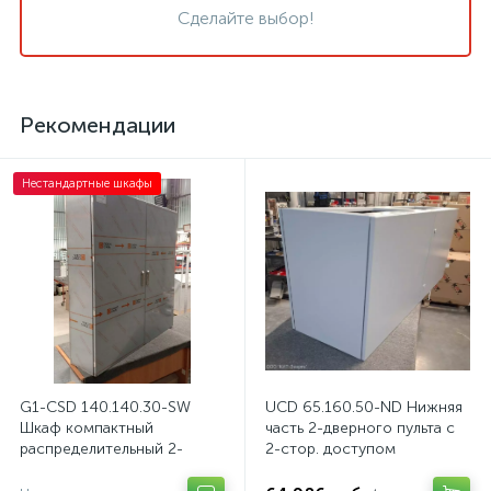
Сделайте выбор!
Рекомендации
Нестандартные шкафы
G1-CSD 140.140.30-SW
UCD 65.160.50-ND Нижняя
Шкаф компактный
часть 2-дверного пульта с
распределительный 2-
2-стор. доступом
дверный из нержавеющей
стали, с перемычкой