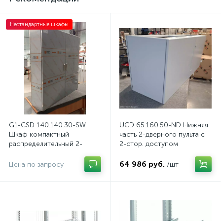
Нестандартные шкафы
G1-CSD 140.140.30-SW
UCD 65.160.50-ND Нижняя
Шкаф компактный
часть 2-дверного пульта с
распределительный 2-
2-стор. доступом
дверный из нержавеющей
стали, с перемычкой
64 986 руб.
Цена по запросу
/шт