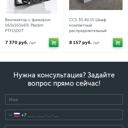
Вентилятор с фильтром
CCS 30.40.15 Шкаф
160x160x69, Plastim
компактный
PTF1500T
распределительный
7 370 руб.
8 157 руб.
/шт
/шт
Нужна консультация? Задайте
вопрос прямо сейчас!
+7