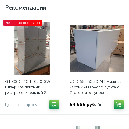
Рекомендации
Нестандартные шкафы
G1-CSD 140.140.30-SW
UCD 65.160.50-ND Нижняя
Шкаф компактный
часть 2-дверного пульта с
распределительный 2-
2-стор. доступом
дверный из нержавеющей
стали, с перемычкой
64 986 руб.
Цена по запросу
/шт