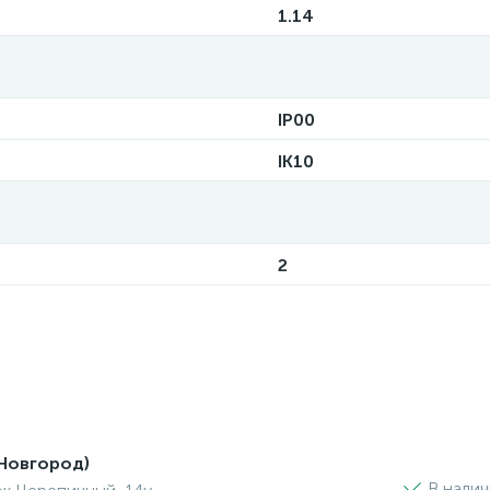
1.14
IP00
IK10
2
Новгород)
В нали