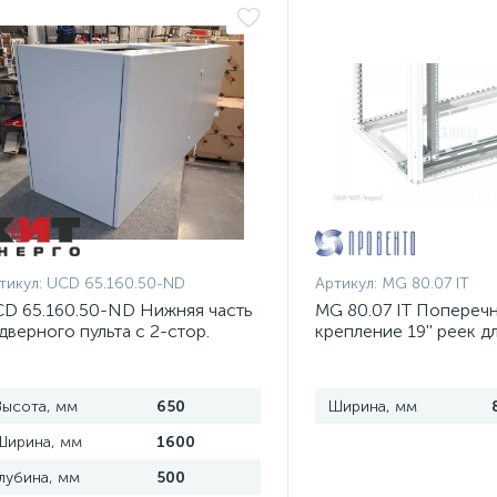
тикул:
UCD 65.160.50-ND
Артикул:
MG 80.07 IT
D 65.160.50-ND Нижняя часть
MG 80.07 IT Попереч
дверного пульта с 2-стор.
крепление 19'' реек д
оступом
шириной 800 мм, ком
Высота, мм
650
Ширина, мм
Ширина, мм
1600
Глубина, мм
500