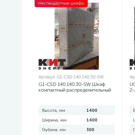
Нестандартные шкафы
Артикул:
G1-CSD 140.140.30-SW
Ар
G1-CSD 140.140.30-SW Шкаф
UC
компактный распределительный
2-
2-дверный из нержавеющей
д
стали, с перемычкой
Высота, мм
1400
Ширина, мм
1400
Глубина, мм
300