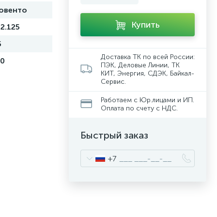
овенто
Купить
12.125
5
Доставка ТК по всей России:
00
ПЭК, Деловые Линии, ТК
КИТ, Энергия, СДЭК, Байкал-
Сервис.
Работаем с Юр.лицами и ИП.
Оплата по счету с НДС.
Быстрый заказ
+7