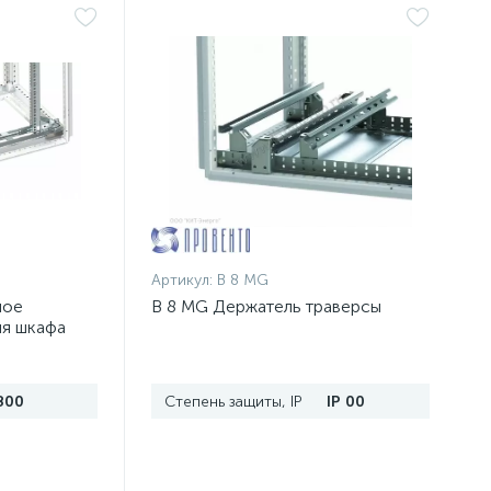
Артикул:
B 8 MG
ное
B 8 MG Держатель траверсы
ля шкафа
п.
800
Степень защиты, IP
IP 00