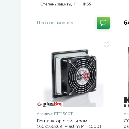
Степень защиты, IP
IP55
6
Цена по запросу
Артикул:
PTF1500T
Ар
Вентилятор с фильтром
CC
160x160x69, Plastim PTF1500T
ра