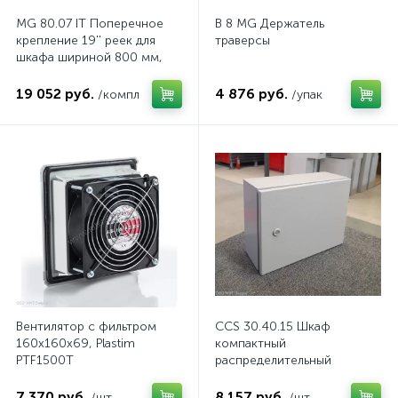
MG 80.07 IT Поперечное
B 8 MG Держатель
крепление 19'' реек для
траверсы
шкафа шириной 800 мм,
комп.
19 052 руб.
4 876 руб.
/компл
/упак
Вентилятор с фильтром
CCS 30.40.15 Шкаф
160x160x69, Plastim
компактный
PTF1500T
распределительный
7 370 руб.
8 157 руб.
/шт
/шт