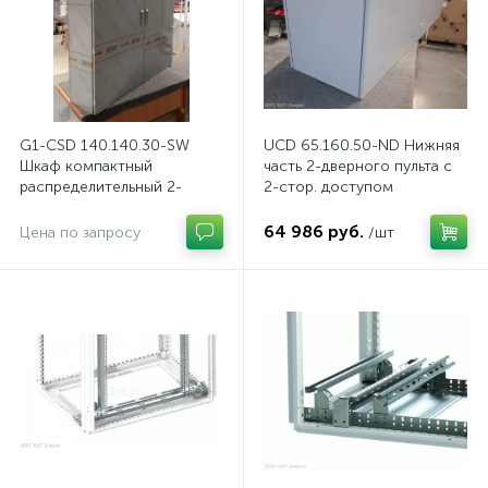
G1-CSD 140.140.30-SW
UCD 65.160.50-ND Нижняя
Шкаф компактный
часть 2-дверного пульта с
распределительный 2-
2-стор. доступом
дверный из нержавеющей
стали, с перемычкой
64 986 руб.
Цена по запросу
/шт