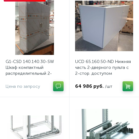
G1-CSD 140.140.30-SW
UCD 65.160.50-ND Нижняя
Шкаф компактный
часть 2-дверного пульта с
распределительный 2-
2-стор. доступом
дверный из нержавеющей
стали, с перемычкой
64 986 руб.
Цена по запросу
/шт