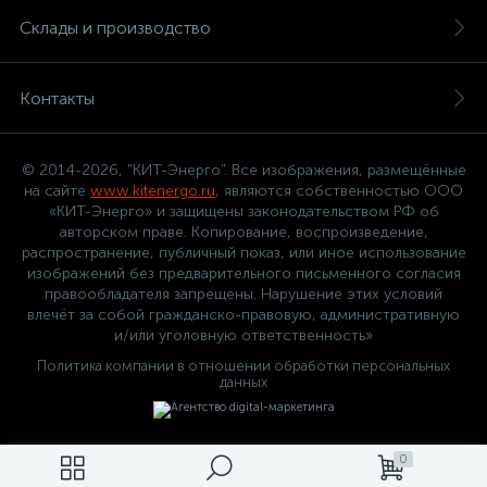
Склады и производство
Контакты
© 2014-2026, "КИТ-Энерго". Все изображения, размещённые
на сайте
www.kitenergo.ru
, являются собственностью ООО
«КИТ-Энерго» и защищены законодательством РФ об
авторском праве. Копирование, воспроизведение,
распространение, публичный показ, или иное использование
изображений без предварительного письменного согласия
правообладателя запрещены. Нарушение этих условий
влечёт за собой гражданско-правовую, административную
и/или уголовную ответственность»
Политика компании в отношении обработки персональных
данных
0