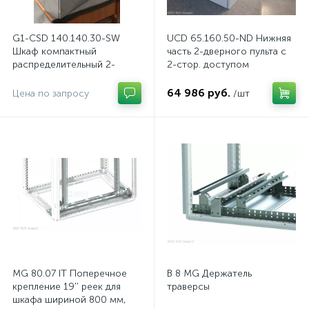
G1-CSD 140.140.30-SW
UCD 65.160.50-ND Нижняя
Шкаф компактный
часть 2-дверного пульта с
распределительный 2-
2-стор. доступом
дверный из нержавеющей
стали, с перемычкой
64 986 руб.
Цена по запросу
/шт
MG 80.07 IT Поперечное
B 8 MG Держатель
крепление 19'' реек для
траверсы
шкафа шириной 800 мм,