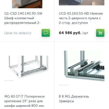
G1-CSD 140.140.30-SW
UCD 65.160.50-ND Нижняя
Шкаф компактный
часть 2-дверного пульта с
распределительный 2-
2-стор. доступом
дверный из нержавеющей
стали, с перемычкой
64 986 руб.
Цена по запросу
/шт
MG 80.07 IT Поперечное
B 8 MG Держатель
крепление 19'' реек для
траверсы
шкафа шириной 800 мм,