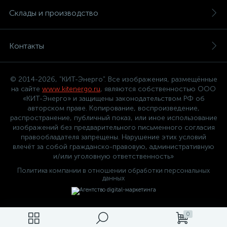
Склады и производство
Контакты
© 2014-2026, "КИТ-Энерго". Все изображения, размещённые
на сайте
www.kitenergo.ru
, являются собственностью ООО
«КИТ-Энерго» и защищены законодательством РФ об
авторском праве. Копирование, воспроизведение,
распространение, публичный показ, или иное использование
изображений без предварительного письменного согласия
правообладателя запрещены. Нарушение этих условий
влечёт за собой гражданско-правовую, административную
и/или уголовную ответственность»
Политика компании в отношении обработки персональных
данных
0