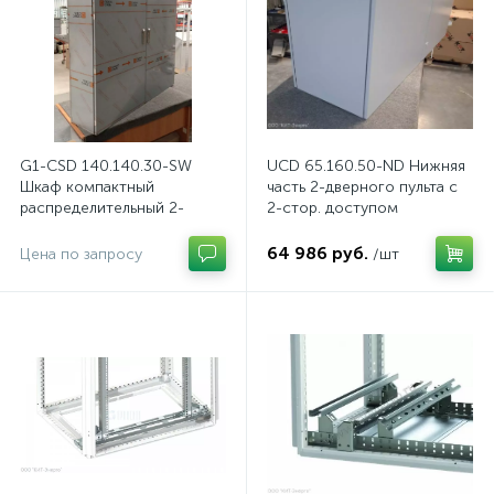
G1-CSD 140.140.30-SW
UCD 65.160.50-ND Нижняя
Шкаф компактный
часть 2-дверного пульта с
распределительный 2-
2-стор. доступом
дверный из нержавеющей
стали, с перемычкой
64 986 руб.
Цена по запросу
/шт