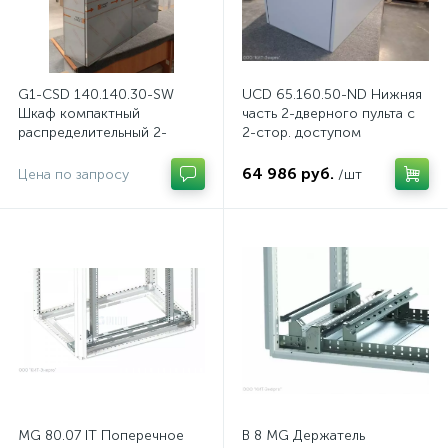
G1-CSD 140.140.30-SW
UCD 65.160.50-ND Нижняя
Шкаф компактный
часть 2-дверного пульта с
распределительный 2-
2-стор. доступом
дверный из нержавеющей
стали, с перемычкой
64 986 руб.
Цена по запросу
/шт
MG 80.07 IT Поперечное
B 8 MG Держатель