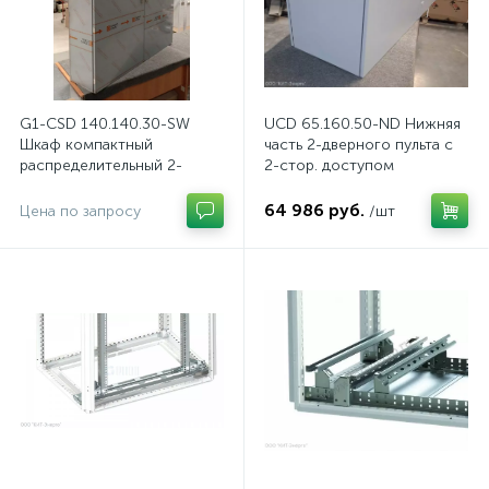
G1-CSD 140.140.30-SW
UCD 65.160.50-ND Нижняя
Шкаф компактный
часть 2-дверного пульта с
распределительный 2-
2-стор. доступом
дверный из нержавеющей
стали, с перемычкой
64 986 руб.
Цена по запросу
/шт