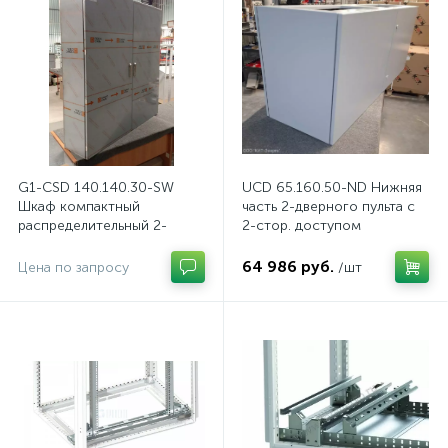
G1-CSD 140.140.30-SW
UCD 65.160.50-ND Нижняя
Шкаф компактный
часть 2-дверного пульта с
распределительный 2-
2-стор. доступом
дверный из нержавеющей
стали, с перемычкой
64 986 руб.
Цена по запросу
/шт