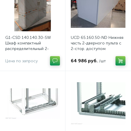
G1-CSD 140.140.30-SW
UCD 65.160.50-ND Нижняя
Шкаф компактный
часть 2-дверного пульта с
распределительный 2-
2-стор. доступом
дверный из нержавеющей
стали, с перемычкой
64 986 руб.
Цена по запросу
/шт