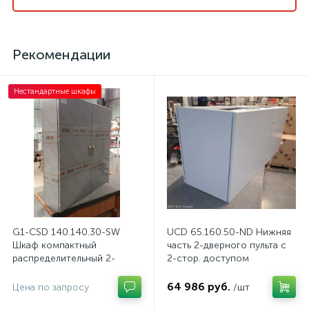
Рекомендации
Нестандартные шкафы
G1-CSD 140.140.30-SW
UCD 65.160.50-ND Нижняя
Шкаф компактный
часть 2-дверного пульта с
распределительный 2-
2-стор. доступом
дверный из нержавеющей
стали, с перемычкой
64 986 руб.
Цена по запросу
/шт