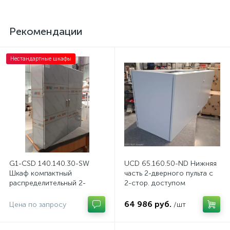
Рекомендации
Нестандартные шкафы
G1-CSD 140.140.30-SW
UCD 65.160.50-ND Нижняя
Шкаф компактный
часть 2-дверного пульта с
распределительный 2-
2-стор. доступом
дверный из нержавеющей
стали, с перемычкой
64 986 руб.
Цена по запросу
/шт